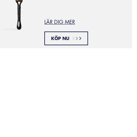
LÄR DIG MER
KÖP NU
Fler rak
vstånd från varandra, fördelar belastningen jämnare över r
tbuktning av huden mellan rakbladen – resultatet: lägre ris