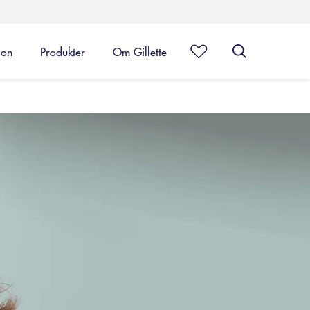
ion
Produkter
Om Gillette