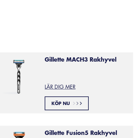
andtag, vilket flyttar bort belastningen från bladen och p
Gillette MACH3 Rakhyvel
LÄR DIG MER
KÖP NU
Gillette Fusion5 Rakhyvel