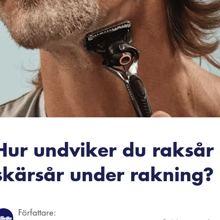
Hur undviker du raksår
skärsår under rakning?
Författare: