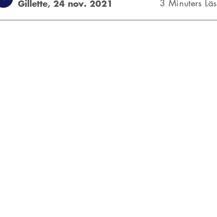
Gillette,
24 nov. 2021
3 Minuters Lä
Du kans
in rakningsrutin är vårdslösa. Faktum är att det motsatta är