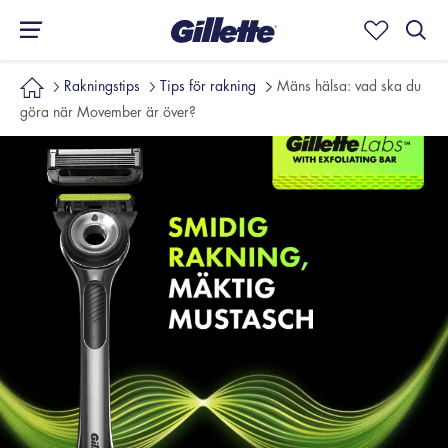
Rakningstips
Tips för rakning
Mäns hälsa: vad ska du
göra när Movember är över?